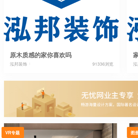
原木质感的家你喜欢吗
泓邦装饰
91336浏览
泓
VR专题
图