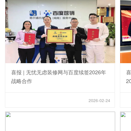
喜报 | 无忧无虑装修网与百度续签2026年
喜
战略合作
2
2026-02-24